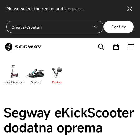
Please select the region and language.
Confirm
Croatia/Croatian
eKickScooter
GoKart
Dodaci
Segway eKickScooter
dodatna oprema